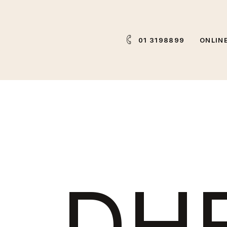
01 3198899
ONLIN
DH