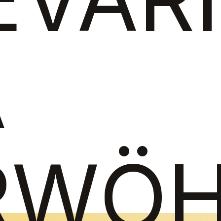
A
RWÖH