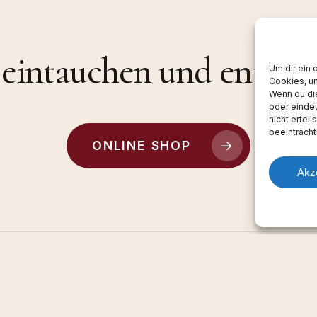
t eintauchen und entspa
Um dir ein 
Cookies, u
Wenn du di
oder einde
nicht ertei
beeinträcht
ONLINE SHOP
Akz
Unsere