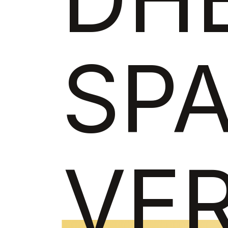
SP
VE